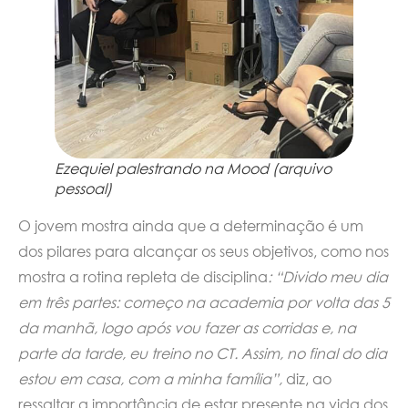
Ezequiel palestrando na Mood (arquivo
pessoal)
O jovem mostra ainda que a determinação é um
dos pilares para alcançar os seus objetivos, como nos
mostra a rotina repleta de disciplina
: “Divido meu dia
em três partes: começo na academia por volta das 5
da manhã, logo após vou fazer as corridas e, na
parte da tarde, eu treino no CT. Assim, no final do dia
estou em casa, com a minha família”,
diz, ao
ressaltar a importância de estar presente na vida dos