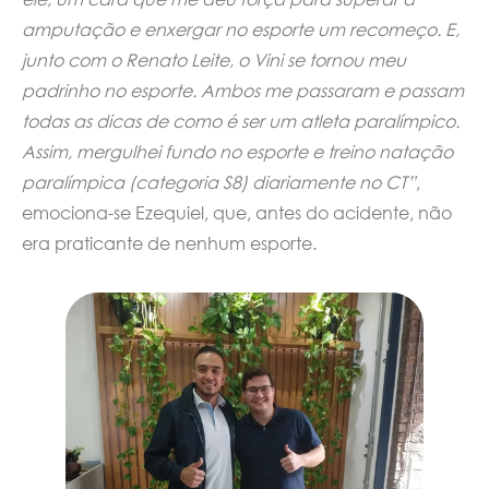
amputação e enxergar no esporte um recomeço. E,
junto com o Renato Leite, o Vini se tornou meu
padrinho no esporte. Ambos me passaram e passam
todas as dicas de como é ser um atleta paralímpico.
Assim, mergulhei fundo no esporte e treino natação
paralímpica (categoria S8) diariamente no CT”
,
emociona-se Ezequiel, que, antes do acidente, não
era praticante de nenhum esporte.