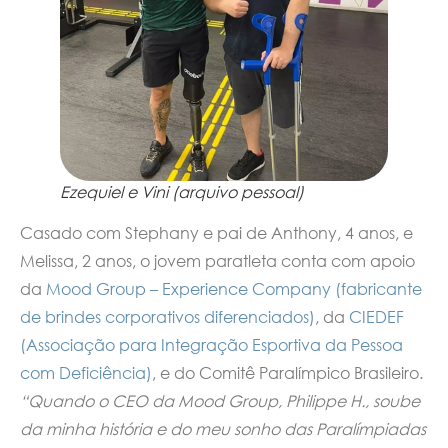
Ezequiel e Vini (arquivo pessoal)
Casado com Stephany e pai de Anthony, 4 anos, e
Melissa, 2 anos, o jovem paratleta conta com apoio
da
Mood Group – Experience Company (fabricante
de brindes corporativos diferenciados)
, da
CIEDEF
(Associação para Integração Esportiva da Pessoa
com Deficiência)
, e do Comitê Paralímpico Brasileiro.
“Quando o CEO da Mood Group, Philippe H., soube
da minha história e do meu sonho das Paralímpiadas