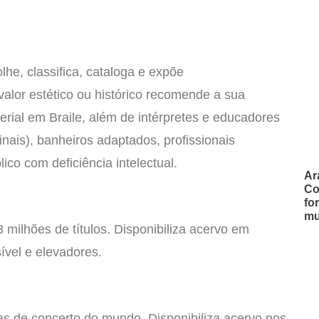
he, classifica, cataloga e expõe
alor estético ou histórico recomende a sua
terial em Braile, além de intérpretes e educadores
inais), banheiros adaptados, profissionais
ico com deficiência intelectual.
Ar
Co
fo
mu
 milhões de títulos. Disponibiliza acervo em
sível e elevadores.
 de concerto do mundo. Disponibiliza acervo nos