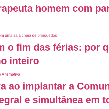
erapeuta homem com para
 o fim das férias: por q
o inteiro
ra ao implantar a Comu
tegral e simultânea em t