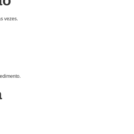
ão
as vezes.
edimento.
a