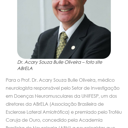
Dr. Acary Souza Bulle Oliveira – foto site
ABrELA
Para o Prof. Dr. Acary Souza Bulle Oliveira, médico
neurologista responsável pelo Setor de Investigação
em Doenças Neuromusculares da UNIFESP, um dos
diretores da ABrELA (Associação Brasileira de
Esclerose Lateral Amiotrófica) e premiado pelo Troféu
Coruja de Ouro, concedido pela Academia
Brasileira de Neurologia (ABN) a neurologistas que