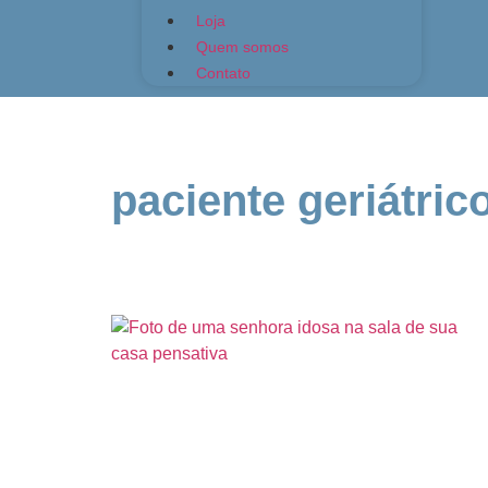
Loja
Quem somos
Contato
paciente geriátric