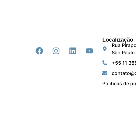
Localização
Rua Pirapo
São Paulo 
+55 11 38
contato@c
Politicas de p