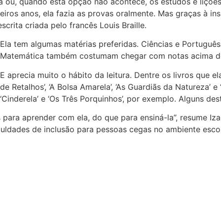
pria ou, quando esta opção não acontece, os estudos e liçõe
iros anos, ela fazia as provas oralmente. Mas graças à in
rita criada pelo francês Louis Braille.
Ela tem algumas matérias preferidas. Ciências e Português
Matemática também costumam chegar com notas acima de 9
E aprecia muito o hábito da leitura. Dentre os livros que e
de Retalhos’, ‘A Bolsa Amarela’, ‘As Guardiãs da Natureza’ e
‘Cinderela’ e ‘Os Três Porquinhos’, por exemplo. Alguns dest
 para aprender com ela, do que para ensiná-la”, resume Iza
ldades de inclusão para pessoas cegas no ambiente escola