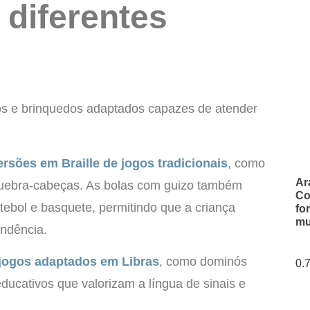
 diferentes
os e brinquedos adaptados capazes de atender
ersões em Braille de jogos tradicionais
, como
Ar
quebra-cabeças. As bolas com guizo também
Co
utebol e basquete, permitindo que a criança
fo
mu
endência.
jogos adaptados em Libras
, como dominós
ducativos que valorizam a língua de sinais e