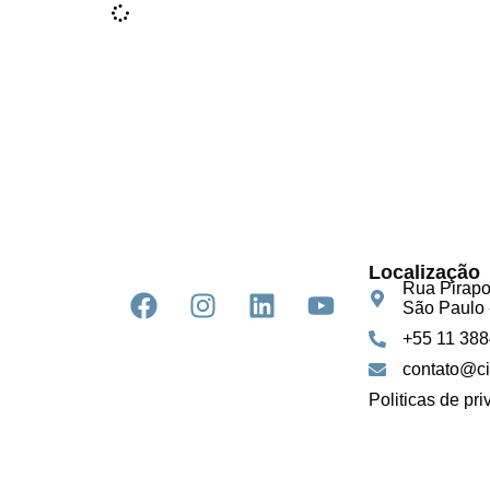
Localização
Rua Pirapo
São Paulo 
+55 11 38
contato@ci
Politicas de pr