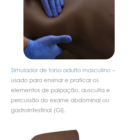
Simulador de torso adulto masculino
–
usado para ensinar e praticar os
elementos de palpação, ausculta e
percussão do exame abdominal ou
gastrointestinal (GI).