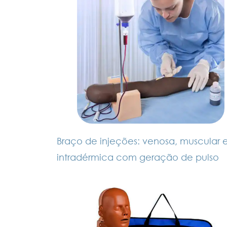
Braço de injeções: venosa, muscular 
intradérmica com geração de pulso