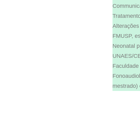
Communicat
Tratamento
Alterações
FMUSP, esp
Neonatal 
UNAES/CEP
Faculdade 
Fonoaudio
mestrado) 