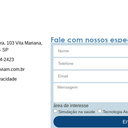
Fale com nossos espec
ra, 103 Vila Mariana,
- SP
84-2423
viam.com.br
ivacidade
área de interesse
Simulação na saúde
Tecnologia Ass
En