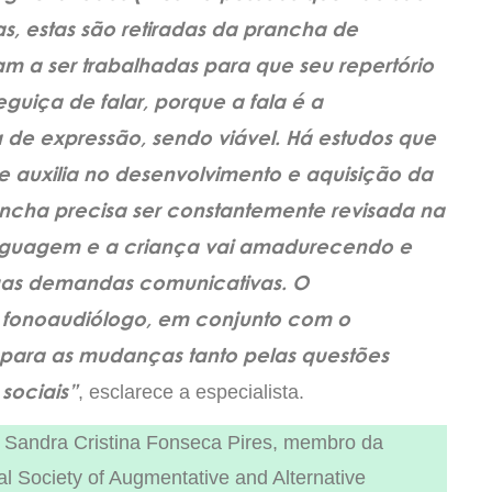
s, estas são retiradas da prancha de
 a ser trabalhadas para que seu repertório
eguiça de falar, porque a fala é a
 de expressão, sendo viável. Há estudos que
 auxilia no desenvolvimento e aquisição da
ancha precisa ser constantemente revisada na
linguagem e a criança vai amadurecendo e
uas demandas comunicativas. O
o fonoaudiólogo, em conjunto com o
 para as mudanças tanto pelas questões
 sociais”
, esclarece a especialista.
. Sandra Cristina Fonseca Pires, membro da
al Society of Augmentative and Alternative