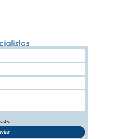
ialistas
istiva
viar