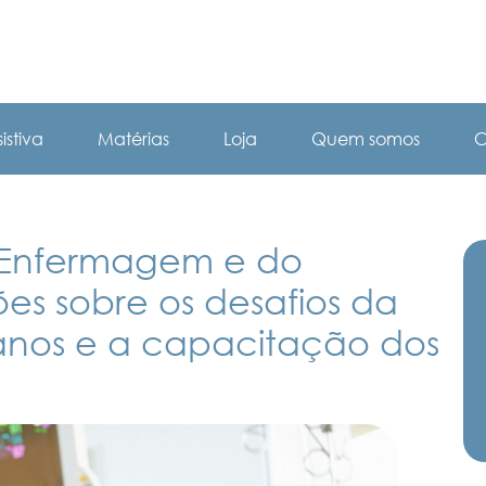
istiva
Matérias
Loja
Quem somos
C
a Enfermagem e do
xões sobre os desafios da
s anos e a capacitação dos