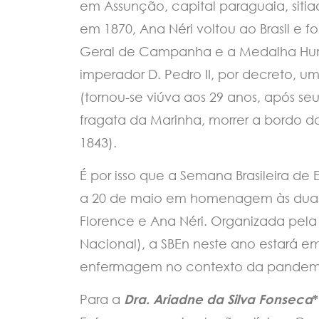
em Assunção, capital paraguaia, sitiada
em 1870, Ana Néri voltou ao Brasil e
Geral de Campanha e a Medalha Huma
imperador D. Pedro II, por decreto, uma
(tornou-se viúva aos 29 anos, após seu
fragata da Marinha, morrer a bordo d
1843).
É por isso que a Semana Brasileira d
a 20 de maio em homenagem às duas g
Florence e Ana Néri. Organizada pel
Nacional), a SBEn neste ano estará e
enfermagem no contexto da pandemia
Para a
Dra. Ariadne da Silva Fonseca
*