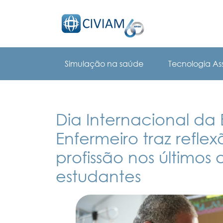
Simulação na saúde
Tecnologia Ass
Dia Internacional d
Enfermeiro traz refle
profissão nos último
estudantes