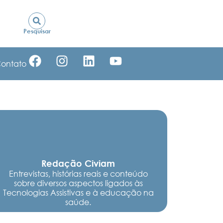
Pesquisar
ontato
Redação Civiam
Entrevistas, histórias reais e conteúdo
sobre diversos aspectos ligados às
Tecnologias Assistivas e à educação na
saúde.