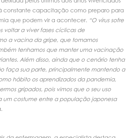
o deixada pelos últimos dois anos vivenciados
 à constante capacitação como preparo para
mia que podem vir a acontecer.
“O vírus sofre
voltar a viver fases cíclicas de
omo a vacina da gripe, que tomamos
também tenhamos que manter uma vacinação
riantes. Além disso, ainda que o cenário tenha
o faça sua parte, principalmente mantendo a
omo hábito os aprendizados da pandemia,
rmos gripados, pois vimos que o seu uso
era um costume entre a população japonesa
a.
ais da enfermagem, a especialista destaca