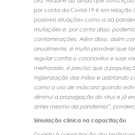
Dra. Ariadne diz ainda que outra liçã
por conta da Covid-19 é em relação
possíveis situações como a da pande
mutações e, por conta disso, podemos 
contaminações. Além disso, assim c
anualmente, é muito provável que 
regular contra o coronavírus e suas va
melhorado, é preciso que a populaçã
higienização das mãos e adotando c
como o uso de máscara quando estive
diminui a propagação do vírus e já 
antes mesmo da pandemia”
, ponder
Simulação clínica na capacitação
Quanto à capacitação dos profission